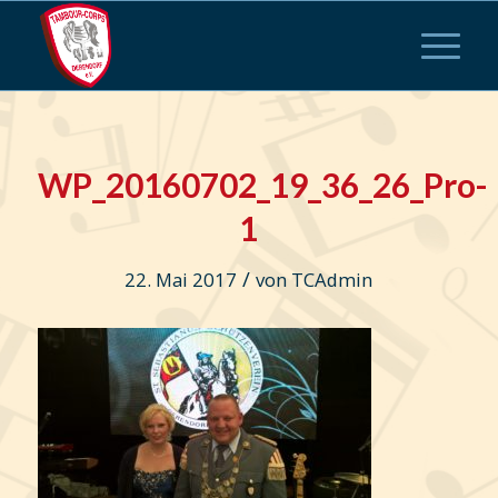
WP_20160702_19_36_26_Pro-
1
/
22. Mai 2017
von
TCAdmin