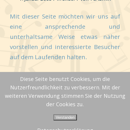
Mit dieser Seite möchten wir uns auf
eine ansprechende und
unterhaltsame Weise etwas näher
vorstellen und interessierte Besucher
auf dem Laufenden halten.
Diese Seite benutzt Cookies, um die
«
‹
5
6
7
Seite 7 von 7
Nutzerfreundlichkeit zu verbessern. Mit der
weiteren Verwendung stimmen Sie der Nutzung
der Cookies zu.
Verstanden
© Copyright -
TC Derendorf e.V.
-
Enfold Theme by Kriesi