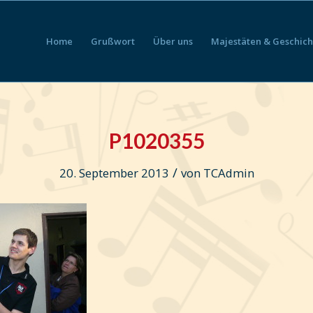
Home
Grußwort
Über uns
Majestäten & Geschich
P1020355
/
20. September 2013
von
TCAdmin