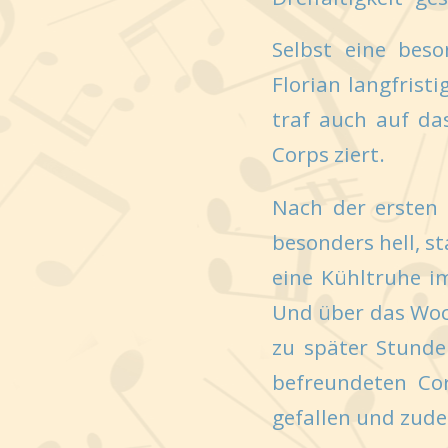
Selbst eine bes
Florian langfrist
traf auch auf da
Corps ziert.
Nach der ersten 
besonders hell, st
eine Kühltruhe i
Und über das Woc
zu später Stunde
befreundeten Cor
gefallen und zud