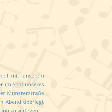
nell mit unserem
r im Saal unseres
 der Münsterstraße
en Abend überlegt
tion zu verlegen.