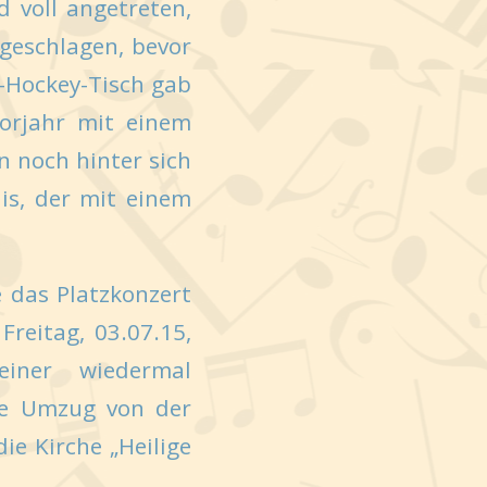
 voll angetreten,
geschlagen, bevor
r-Hockey-Tisch gab
Vorjahr mit einem
n noch hinter sich
is, der mit einem
 das Platzkonzert
reitag, 03.07.15,
ner wiedermal
te Umzug von der
ie Kirche „Heilige