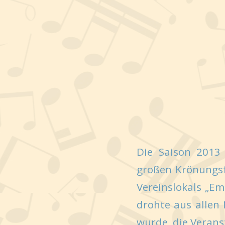
Die Saison 2013
großen Krönungsf
Vereinslokals „Em
drohte aus allen
wurde, die Verans