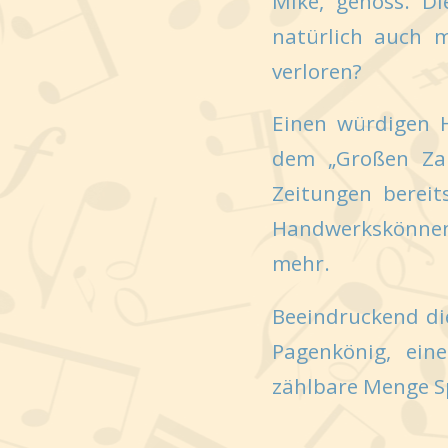
Mike, genoss. D
natürlich auch m
verloren?
Einen würdigen 
dem „Großen Zapf
Zeitungen bereit
Handwerkskönnen.
mehr.
Beeindruckend die
Pagenkönig, ein
zählbare Menge S