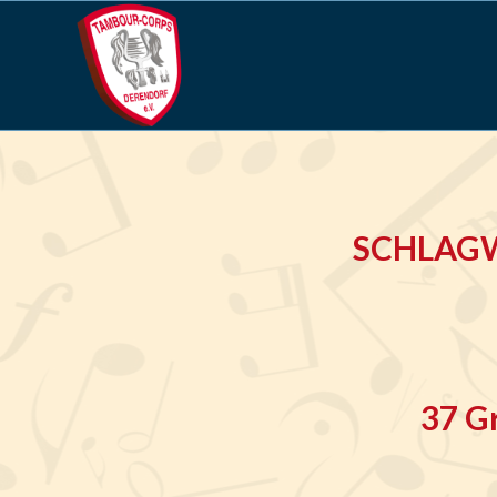
SCHLAG
37 G