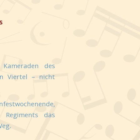
s
e Kameraden des
 Viertel – nicht
enfestwochenende,
s Regiments das
Weg.