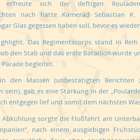
erfreute sich der deftigen Rouladen.
chten nach hatte Kamerad Sebastian K. 
ogar Glas gegessen haben soll, bevor es wieder
hlight. Das Regimentscorps stand in Reih
ob den Stab und das erste Bataillon wurde un
Parade begleitet.
 den Massen (unbestätigten Berichten z
 sein), gab es eine Stärkung in der „Poulard
ch entgegen lief und somit dem nächsten Was
 Abkühlung sorgte die Floßfahrt am Unterba
panien“, nach einem ausgiebigen Frühstüc