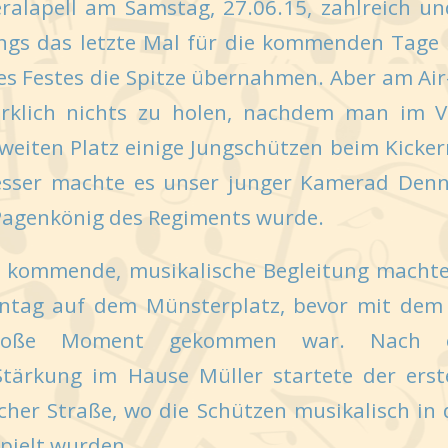
ralapell am Samstag, 27.06.15, zahlreich und
ungs das letzte Mal für die kommenden Tage 
des Festes die Spitze übernahmen. Aber am Ai
irklich nichts zu holen, nachdem man im 
eiten Platz einige Jungschützen beim Kicker
esser machte es unser junger Kamerad Denn
 Pagenkönig des Regiments wurde.
e kommende, musikalische Begleitung machte
tag auf dem Münsterplatz, bevor mit dem F
große Moment gekommen war. Nach ei
Stärkung im Hause Müller startete der ers
icher Straße, wo die Schützen musikalisch in d
spielt wurden.