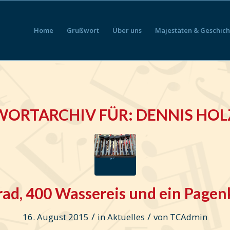
Home
Grußwort
Über uns
Majestäten & Geschich
WORTARCHIV FÜR:
DENNIS HO
rad, 400 Wassereis und ein Pagen
/
/
16. August 2015
in
Aktuelles
von
TCAdmin