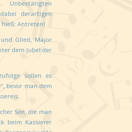
 Unbestätigten
dabei derartigen
 hieß: Antreten!
 und Glied, Major
ter dem Jubel der
ufolge sollen es
e“, bevor man dem
sereis.
cher See, die man
k beim Kassierer