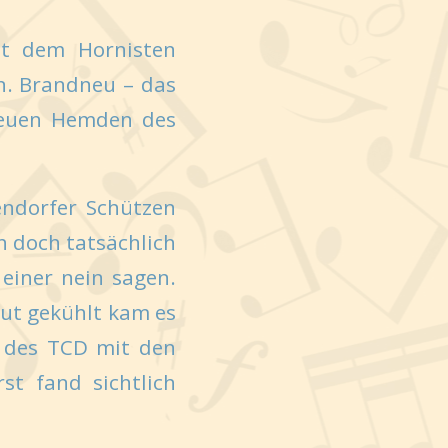
ht dem Hornisten
en. Brandneu – das
 neuen Hemden des
endorfer Schützen
ch doch tatsächlich
einer nein sagen.
ut gekühlt kam es
“ des TCD mit den
st fand sichtlich