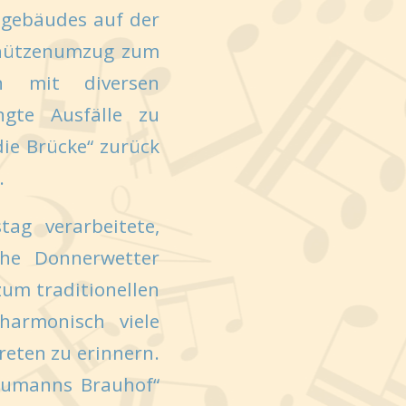
tgebäudes auf der
Schützenumzug zum
en mit diversen
gte Ausfälle zu
ie Brücke“ zurück
.
ag verarbeitete,
he Donnerwetter
um traditionellen
armonisch viele
reten zu erinnern.
aumanns Brauhof“