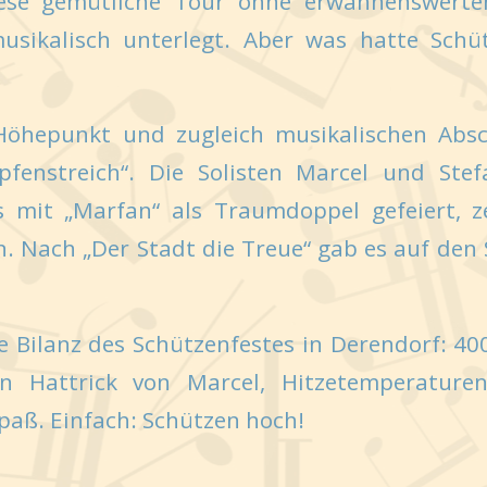
iese gemütliche Tour ohne erwähnenswert
usikalisch unterlegt. Aber was hatte Schü
Höhepunkt und zugleich musikalischen Absc
enstreich“. Die Solisten Marcel und Stef
s mit „Marfan“ als Traumdoppel gefeiert, z
 Nach „Der Stadt die Treue“ gab es auf den S
 Bilanz des Schützenfestes in Derendorf: 40
en Hattrick von Marcel, Hitzetemperature
paß. Einfach: Schützen hoch!