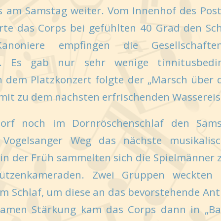
s am Samstag weiter. Vom Innenhof des Pos
rte das Corps bei gefühlten 40 Grad den 
Kanoniere empfingen die Gesellschaft
n. Es gab nur sehr wenige tinnitusbedin
h dem Platzkonzert folgte der „Marsch über d
mit zu dem nächsten erfrischenden Wassereis
rf noch im Dornröschenschlaf den Samst
 Vogelsanger Weg das nächste musikalisc
n der Früh sammelten sich die Spielmänner z
ützenkameraden. Zwei Gruppen weckten h
m Schlaf, um diese an das bevorstehende Ant
samen Stärkung kam das Corps dann in „B