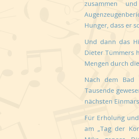
zusammen und 
Augenzeugenberi
Hunger, dass er s
Und dann das Hig
Dieter Tümmers h
Mengen durch die 
Nach dem Bad in
Tausende gewesen
nächsten Einmars
Für Erholung und
am „Tag der Kom