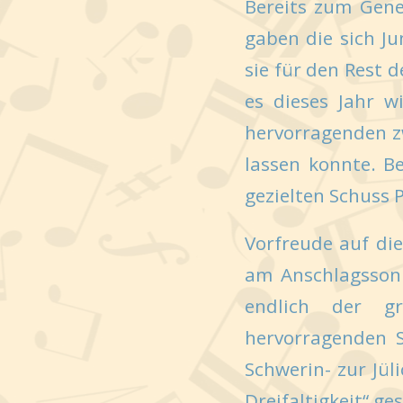
Bereits zum Gene
gaben die sich J
sie für den Rest 
es dieses Jahr w
hervorragenden zw
lassen konnte. B
gezielten Schuss
Vorfreude auf di
am Anschlagssonn
endlich der 
hervorragenden 
Schwerin- zur Jül
Dreifaltigkeit“ ge