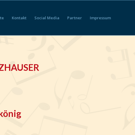
te
Kontakt
Social Media
Partner
Impressum
LZHAUSER
könig