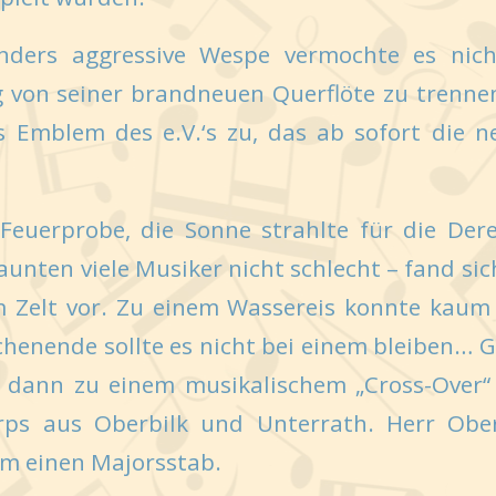
onders aggressive Wespe vermochte es nic
ig von seiner brandneuen Querflöte zu trenn
s Emblem des e.V.‘s zu, das ab sofort die
Feuerprobe, die Sonne strahlte für die Der
aunten viele Musiker nicht schlecht – fand si
m Zelt vor. Zu einem Wassereis konnte kaum 
henende sollte es nicht bei einem bleiben… G
 dann zu einem musikalischem „Cross-Over
ps aus Oberbilk und Unterrath. Herr Ober
em einen Majorsstab.