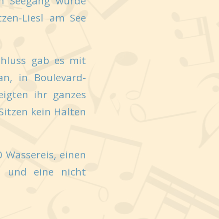
en Seegang wurde
tzen-Liesl am See
hluss gab es mit
an, in Boulevard-
eigten ihr ganzes
itzen kein Halten
0 Wassereis, einen
n und eine nicht