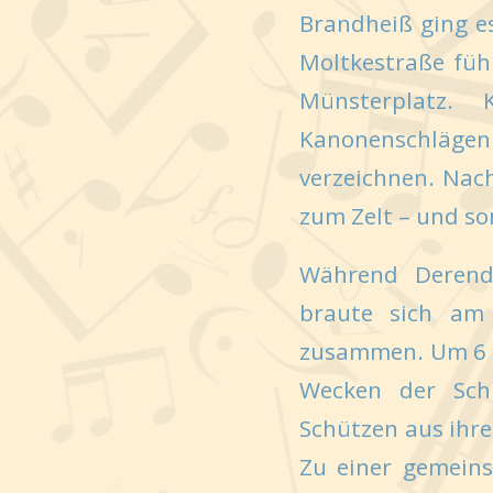
Brandheiß ging e
Moltkestraße füh
Münsterplatz. 
Kanonenschläge
verzeichnen. Nac
zum Zelt – und so
Während Derendo
braute sich am
zusammen. Um 6 i
Wecken der Sch
Schützen aus ihre
Zu einer gemein