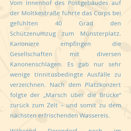
Vom Innenhof des Postgebäudes auf
der Moltkestraße führte das Corps bei
gefühlten 40 Grad den
Schützenumzug zum Münsterplatz.
Kanoniere empfingen die
Gesellschaften mit diversen
Kanonenschlägen. Es gab nur sehr
wenige tinnitusbedingte Ausfälle zu
verzeichnen. Nach dem Platzkonzert
folgte der „Marsch über die Brücke“
zurück zum Zelt – und somit zu dem
nächsten erfrischenden Wassereis.
Während Derendorf noch im