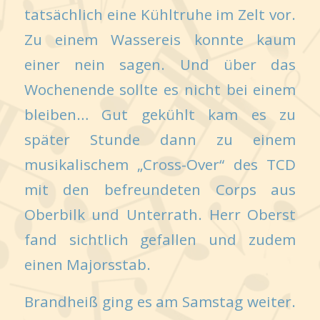
tatsächlich eine Kühltruhe im Zelt vor.
Zu einem Wassereis konnte kaum
einer nein sagen. Und über das
Wochenende sollte es nicht bei einem
bleiben… Gut gekühlt kam es zu
später Stunde dann zu einem
musikalischem „Cross-Over“ des TCD
mit den befreundeten Corps aus
Oberbilk und Unterrath. Herr Oberst
fand sichtlich gefallen und zudem
einen Majorsstab.
Brandheiß ging es am Samstag weiter.