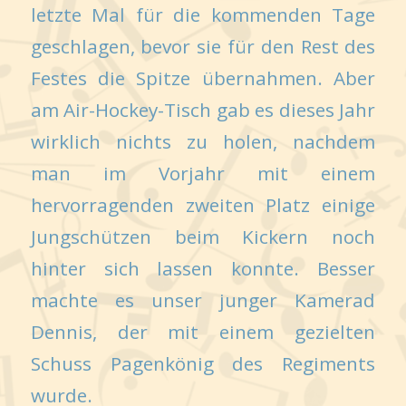
letzte Mal für die kommenden Tage
geschlagen, bevor sie für den Rest des
Festes die Spitze übernahmen. Aber
am Air-Hockey-Tisch gab es dieses Jahr
wirklich nichts zu holen, nachdem
man im Vorjahr mit einem
hervorragenden zweiten Platz einige
Jungschützen beim Kickern noch
hinter sich lassen konnte. Besser
machte es unser junger Kamerad
Dennis, der mit einem gezielten
Schuss Pagenkönig des Regiments
wurde.