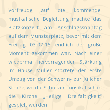
Vorfreude auf die kommende,
musikalische Begleitung machte das
Platzkonzert am Anschlagssonntag
auf dem Münsterplatz, bevor mit dem
Freitag, 03.07.15, endlich der große
Moment gekommen war. Nach einer
wiedermal hervorragenden Stärkung
im Hause Müller startete der erste
Umzug von der Schwerin- zur Jülicher
Straße, wo die Schützen musikalisch in
die Kirche „Heilige Dreifaltigkeit“
gespielt wurden.