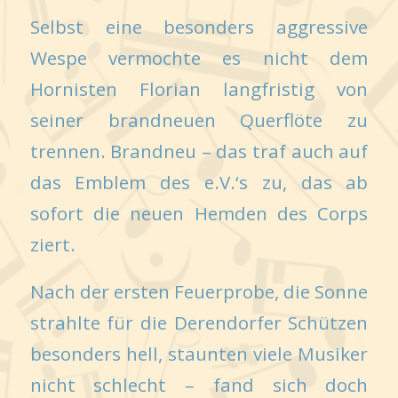
Selbst eine besonders aggressive
Wespe vermochte es nicht dem
Hornisten Florian langfristig von
seiner brandneuen Querflöte zu
trennen. Brandneu – das traf auch auf
das Emblem des e.V.‘s zu, das ab
sofort die neuen Hemden des Corps
ziert.
Nach der ersten Feuerprobe, die Sonne
strahlte für die Derendorfer Schützen
besonders hell, staunten viele Musiker
nicht schlecht – fand sich doch