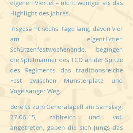
eigenen Viertel – nicht weniger als das
Highlight des Jahres.
Insgesamt sechs Tage lang, davon vier
am eigentlichen
Schützenfestwochenende, begingen
die Spielmänner des TCD an der Spitze
des Regiments das traditionsreiche
Fest zwischen Münsterplatz und
Vogelsanger Weg.
Bereits zum Generalapell am Samstag,
27.06.15, zahlreich und voll
angetreten, gaben die sich Jungs das