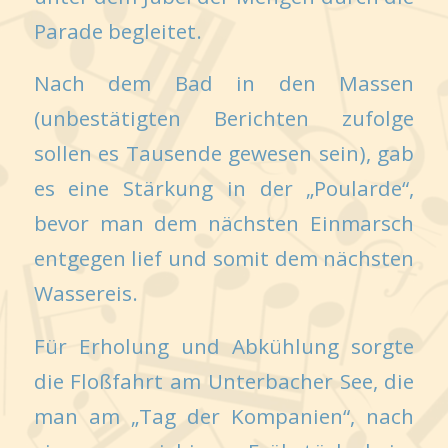
Parade begleitet.
Nach dem Bad in den Massen
(unbestätigten Berichten zufolge
sollen es Tausende gewesen sein), gab
es eine Stärkung in der „Poularde“,
bevor man dem nächsten Einmarsch
entgegen lief und somit dem nächsten
Wassereis.
Für Erholung und Abkühlung sorgte
die Floßfahrt am Unterbacher See, die
man am „Tag der Kompanien“, nach