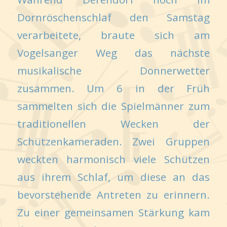
Dornröschenschlaf den Samstag
verarbeitete, braute sich am
Vogelsanger Weg das nächste
musikalische Donnerwetter
zusammen. Um 6 in der Früh
sammelten sich die Spielmänner zum
traditionellen Wecken der
Schützenkameraden. Zwei Gruppen
weckten harmonisch viele Schützen
aus ihrem Schlaf, um diese an das
bevorstehende Antreten zu erinnern.
Zu einer gemeinsamen Stärkung kam