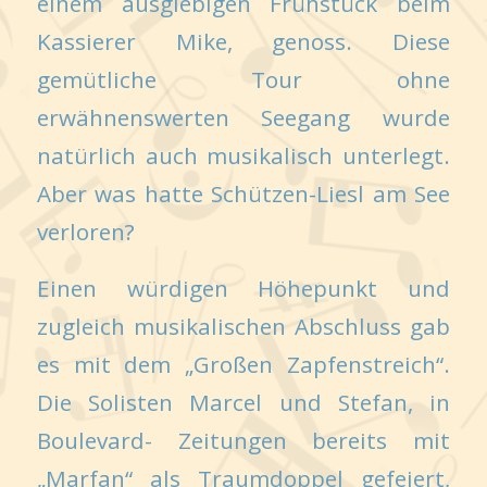
einem ausgiebigen Frühstück beim
Kassierer Mike, genoss. Diese
gemütliche Tour ohne
erwähnenswerten Seegang wurde
natürlich auch musikalisch unterlegt.
Aber was hatte Schützen-Liesl am See
verloren?
Einen würdigen Höhepunkt und
zugleich musikalischen Abschluss gab
es mit dem „Großen Zapfenstreich“.
Die Solisten Marcel und Stefan, in
Boulevard- Zeitungen bereits mit
„Marfan“ als Traumdoppel gefeiert,