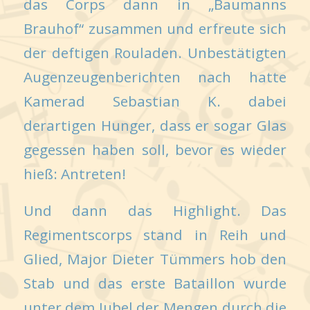
das Corps dann in „Baumanns
Brauhof“ zusammen und erfreute sich
der deftigen Rouladen. Unbestätigten
Augenzeugenberichten nach hatte
Kamerad Sebastian K. dabei
derartigen Hunger, dass er sogar Glas
gegessen haben soll, bevor es wieder
hieß: Antreten!
Und dann das Highlight. Das
Regimentscorps stand in Reih und
Glied, Major Dieter Tümmers hob den
Stab und das erste Bataillon wurde
unter dem Jubel der Mengen durch die