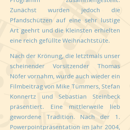
Zunächst wurden jedoch die
Pfandschützen auf eine sehr lustige
Art geehrt und die Kleinsten erhielten
eine reich gefüllte Weihnachtstüte.
Nach der Krönung, die letztmals unser
scheinender Vorsitzender Thomas
Nöfer vornahm, wurde auch wieder ein
Filmbeitrag von Mike Tümmers, Stefan
Konnertz und Sebastian Steinbeck
präsentiert. Eine mittlerweile lieb
gewordene Tradition. Nach der 1.
Powerpointpräsentation im Jahr 2004,