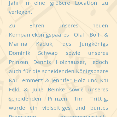
Jahr in eine größere Location zu
verlegen.
Zu Ehren unseres neuen
Kompaniekönigspaares Olaf Boll &
Marina Kaduk, des Jungkönigs
Dominik Schwab sowie unseres
Prinzen Dennis Holzhauser, jedoch
auch für die scheidenden Königspaare
Kai Lemmerz & Jennifer Hölz und Kai
Feld & Julie Beinke sowie unseres
scheidenden Prinzen Tim Trittig,
wurde ein vielseitiges und buntes
Programm zusammengestellt.