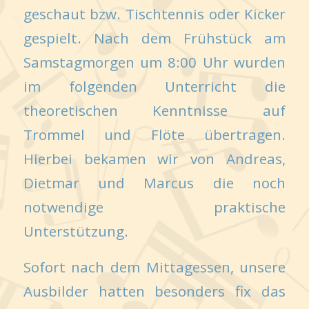
geschaut bzw. Tischtennis oder Kicker
gespielt. Nach dem Frühstück am
Samstagmorgen um 8:00 Uhr wurden
im folgenden Unterricht die
theoretischen Kenntnisse auf
Trommel und Flöte übertragen.
Hierbei bekamen wir von Andreas,
Dietmar und Marcus die noch
notwendige praktische
Unterstützung.
Sofort nach dem Mittagessen, unsere
Ausbilder hatten besonders fix das