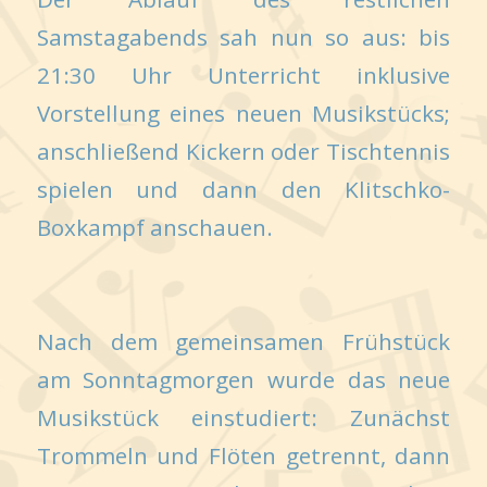
Samstagabends sah nun so aus: bis
21:30 Uhr Unterricht inklusive
Vorstellung eines neuen Musikstücks;
anschließend Kickern oder Tischtennis
spielen und dann den Klitschko-
Boxkampf anschauen.
Nach dem gemeinsamen Frühstück
am Sonntagmorgen wurde das neue
Musikstück einstudiert: Zunächst
Trommeln und Flöten getrennt, dann