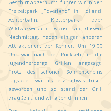
Geschirr abgeräumt, fuhren wir in den
Freizeitpark „Toverland“ in Holland.
Achterbahn, Kletterpark oder
Wildwasserbahn waren an diesem
Nachmittag, neben einigen anderen
Attraktionen, der Renner. Um 19:00
Uhr war nach der Rückkehr in die
Jugendherberge Grillen angesagt.
Trotz des schönen Sonnenscheins
tagsüber, war es jetzt etwas frisch
geworden und so stand der Grill
draußen… und wir aßen drinnen.
Der Ablauf des restlichen