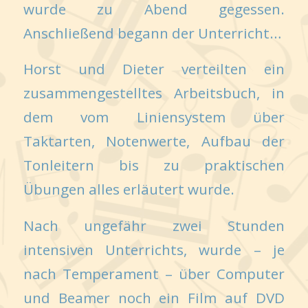
wurde zu Abend gegessen.
Anschließend begann der Unterricht…
Horst und Dieter verteilten ein
zusammengestelltes Arbeitsbuch, in
dem vom Liniensystem über
Taktarten, Notenwerte, Aufbau der
Tonleitern bis zu praktischen
Übungen alles erläutert wurde.
Nach ungefähr zwei Stunden
intensiven Unterrichts, wurde – je
nach Temperament – über Computer
und Beamer noch ein Film auf DVD