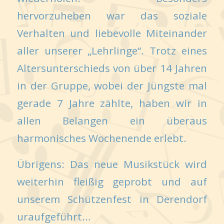
hervorzuheben war das soziale
Verhalten und liebevolle Miteinander
aller unserer „Lehrlinge“. Trotz eines
Altersunterschieds von über 14 Jahren
in der Gruppe, wobei der Jüngste mal
gerade 7 Jahre zählte, haben wir in
allen Belangen ein überaus
harmonisches Wochenende erlebt.
Übrigens: Das neue Musikstück wird
weiterhin fleißig geprobt und auf
unserem Schützenfest in Derendorf
uraufgeführt…