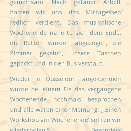
gemeinsam. Nach getaner Arbeit
hatten wir uns das Mittagessen
redlich verdient. Das musikalische
Wochenende näherte sich dem Ende,
die Betten wurden abgezogen, die
Zimmer gekehrt, unsere Taschen
gepackt und in den Bus verstaut.
Wieder in Düsseldorf angekommen
wurde bei einem Eis das vergangene
Wochenende nochmals besprochen
und alle waren einer Meinung: „‚Einen
Workshop am Wochenende‘ sollten wir
wiederholen.“ Besonders