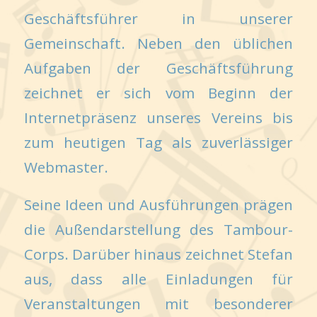
Geschäftsführer in unserer
Gemeinschaft. Neben den üblichen
Aufgaben der Geschäftsführung
zeichnet er sich vom Beginn der
Internetpräsenz unseres Vereins bis
zum heutigen Tag als zuverlässiger
Webmaster.
Seine Ideen und Ausführungen prägen
die Außendarstellung des Tambour-
Corps. Darüber hinaus zeichnet Stefan
aus, dass alle Einladungen für
Veranstaltungen mit besonderer