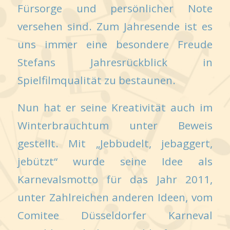
Fürsorge und persönlicher Note
versehen sind. Zum Jahresende ist es
uns immer eine besondere Freude
Stefans Jahresrückblick in
Spielfilmqualität zu bestaunen.
Nun hat er seine Kreativität auch im
Winterbrauchtum unter Beweis
gestellt. Mit „Jebbudelt, jebaggert,
jebützt“ wurde seine Idee als
Karnevalsmotto für das Jahr 2011,
unter Zahlreichen anderen Ideen, vom
Comitee Düsseldorfer Karneval