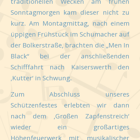
traditionellen Wecken am frühen
Sonntagmorgen kam dieser nicht zu
kurz. Am Montagmittag, nach einem
üppigen Frühstück im Schumacher auf
der Bolkerstraße, brachten die „Men In
Black“ bei der anschließenden
Schifffahrt nach Kaiserswerth den
‚Kutter‘ in Schwung.
Zum Abschluss unseres
Schützenfestes erlebten wir dann
nach dem ‚Großen Zapfenstreich‘
wieder ein großartiges
Höhenfeuerwerk mit musikalischer