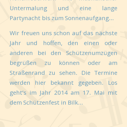
Untermalung und eine lange
Partynacht bis zum Sonnenaufgang…
Wir freuen uns schon auf das nächste
Jahr und hoffen, den einen oder
anderen bei den Schützenumzügen
begrüßen zu können oder am
Straßenrand zu sehen. Die Termine
werden hier bekannt gegeben. Los
geht’s im Jahr 2014 am 17. Mai mit
dem Schützenfest in Bilk…