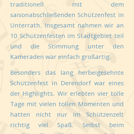
traditionell mit dem
saisonabschließenden Schützenfest in
Unterrath. Insgesamt nahmen wir an
10 Schützenfesten im Stadtgebiet teil
und die Stimmung unter den
Kameraden war einfach großartig.
Besonders das lang herbeigesehnte
Schützenfest in Derendorf war eines
der Highlights. Wir erlebten vier tolle
Tage mit vielen tollen Momenten und
hatten nicht nur im Schützenzelt
richtig viel Spaß. Selbst beim