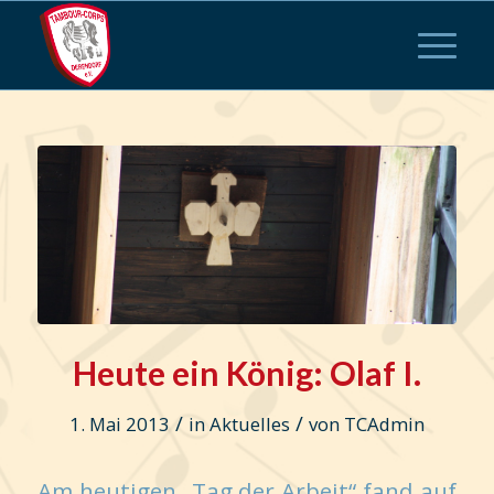
Heute ein König: Olaf I.
/
/
1. Mai 2013
in
Aktuelles
von
TCAdmin
Am heutigen „Tag der Arbeit“ fand auf