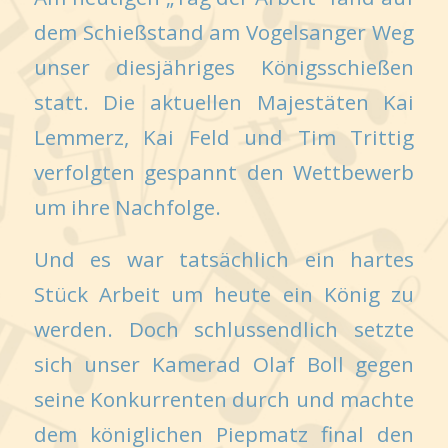
dem Schießstand am Vogelsanger Weg
unser diesjähriges Königsschießen
statt. Die aktuellen Majestäten Kai
Lemmerz, Kai Feld und Tim Trittig
verfolgten gespannt den Wettbewerb
um ihre Nachfolge.
Und es war tatsächlich ein hartes
Stück Arbeit um heute ein König zu
werden. Doch schlussendlich setzte
sich unser Kamerad Olaf Boll gegen
seine Konkurrenten durch und machte
dem königlichen Piepmatz final den