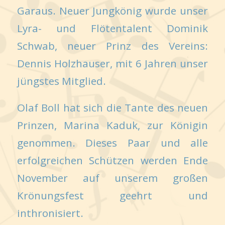
Garaus. Neuer Jungkönig wurde unser
Lyra- und Flötentalent Dominik
Schwab, neuer Prinz des Vereins:
Dennis Holzhauser, mit 6 Jahren unser
jüngstes Mitglied.
Olaf Boll hat sich die Tante des neuen
Prinzen, Marina Kaduk, zur Königin
genommen. Dieses Paar und alle
erfolgreichen Schützen werden Ende
November auf unserem großen
Krönungsfest geehrt und
inthronisiert.