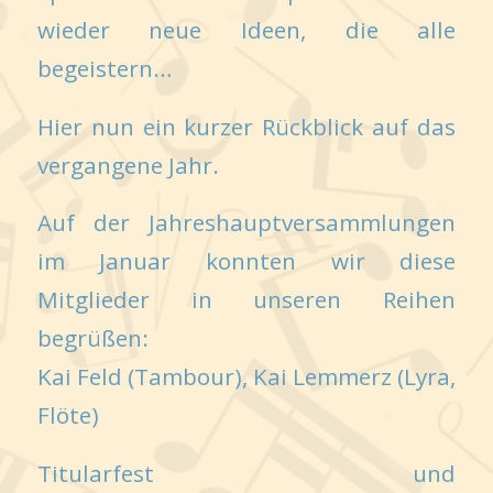
wieder neue Ideen, die alle
begeistern…
Hier nun ein kurzer Rückblick auf das
vergangene Jahr.
Auf der Jahreshauptversammlungen
im Januar konnten wir diese
Mitglieder in unseren Reihen
begrüßen:
Kai Feld (Tambour), Kai Lemmerz (Lyra,
Flöte)
Titularfest und