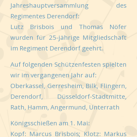
Jahreshauptversammlung des
Regimentes Derendorf:
Lutz Brisbois und Thomas Nöfer
wurden für 25-jährige Mitgliedschaft
im Regiment Derendorf geehrt.
Auf folgenden Schützenfesten spielten
wir im vergangenen Jahr auf:
Oberkassel, Gerresheim, Bilk, Flingern,
Derendorf, Düsseldorf-Stadtmitte,
Rath, Hamm, Angermund, Unterrath
Königsschießen am 1. Mai:
Kopf: Marcus Brisbois; Klotz: Markus