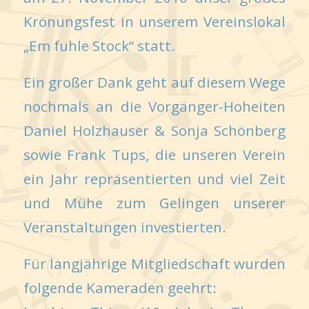
Krönungsfest in unserem Vereinslokal
„Em fuhle Stock“ statt.
Ein großer Dank geht auf diesem Wege
nochmals an die Vorgänger-Hoheiten
Daniel Holzhauser & Sonja Schönberg
sowie Frank Tups, die unseren Verein
ein Jahr repräsentierten und viel Zeit
und Mühe zum Gelingen unserer
Veranstaltungen investierten.
Für langjährige Mitgliedschaft wurden
folgende Kameraden geehrt: