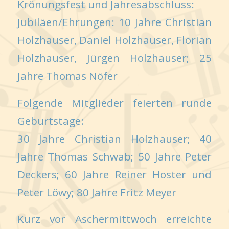
Krönungsfest und Jahresabschluss:
Jubiläen/Ehrungen: 10 Jahre Christian
Holzhauser, Daniel Holzhauser, Florian
Holzhauser, Jürgen Holzhauser; 25
Jahre Thomas Nöfer
Folgende Mitglieder feierten runde
Geburtstage:
30 Jahre Christian Holzhauser; 40
Jahre Thomas Schwab; 50 Jahre Peter
Deckers; 60 Jahre Reiner Hoster und
Peter Löwy; 80 Jahre Fritz Meyer
Kurz vor Aschermittwoch erreichte