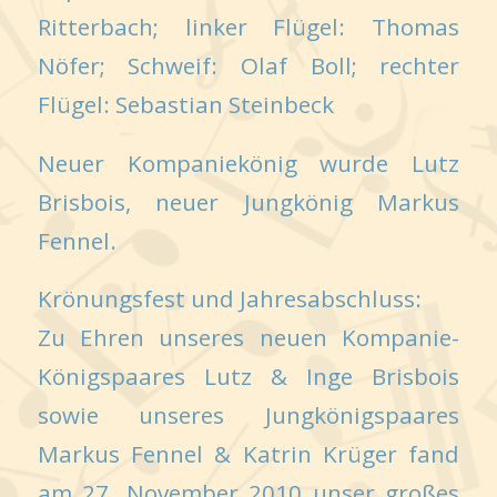
Ritterbach; linker Flügel: Thomas
Nöfer; Schweif: Olaf Boll; rechter
Flügel: Sebastian Steinbeck
Neuer Kompaniekönig wurde Lutz
Brisbois, neuer Jungkönig Markus
Fennel.
Krönungsfest und Jahresabschluss:
Zu Ehren unseres neuen Kompanie-
Königspaares Lutz & Inge Brisbois
sowie unseres Jungkönigspaares
Markus Fennel & Katrin Krüger fand
am 27. November 2010 unser großes