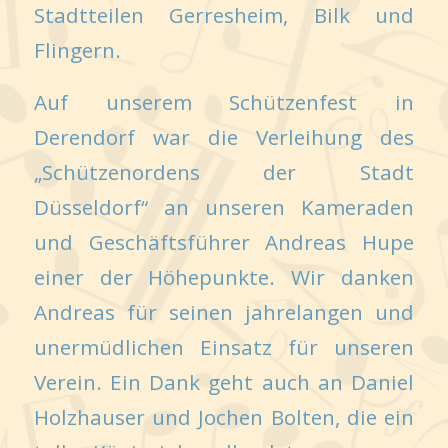
Stadtteilen Gerresheim, Bilk und
Flingern.
Auf unserem Schützenfest in
Derendorf war die Verleihung des
„Schützenordens der Stadt
Düsseldorf“ an unseren Kameraden
und Geschäftsführer Andreas Hupe
einer der Höhepunkte. Wir danken
Andreas für seinen jahrelangen und
unermüdlichen Einsatz für unseren
Verein. Ein Dank geht auch an Daniel
Holzhauser und Jochen Bolten, die ein