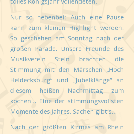
tolles Königsjahr vollendeten.
Nur so nebenbei: Auch eine Pause
kann zum kleinen Highlight werden.
So geschehen am Sonntag nach der
großen Parade. Unsere Freunde des
Musikverein Stein brachten die
Stimmung mit den Märschen „Hoch
Heidecksburg“ und „Jubelklänge“ an
diesem heißen Nachmittag zum
kochen… Eine der stimmungsvollsten
Momente des Jahres. Sachen gibt’s…
Nach der größten Kirmes am Rhein