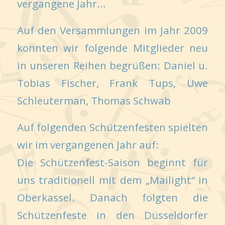
vergangene Jahr…
Auf den Versammlungen im Jahr 2009
konnten wir folgende Mitglieder neu
in unseren Reihen begrüßen: Daniel u.
Tobias Fischer, Frank Tups, Uwe
Schleuterman, Thomas Schwab
Auf folgenden Schützenfesten spielten
wir im vergangenen Jahr auf:
Die Schützenfest-Saison beginnt für
uns traditionell mit dem „Mailight“ in
Oberkassel. Danach folgten die
Schützenfeste in den Düsseldorfer