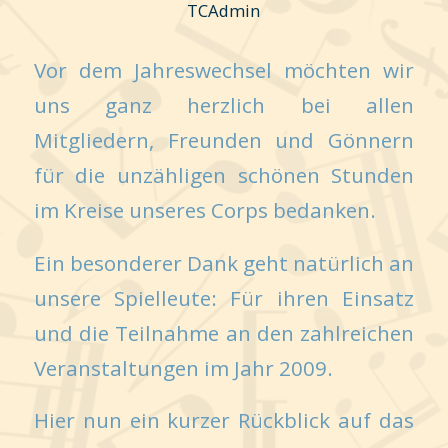
TCAdmin
Vor dem Jahreswechsel möchten wir
uns ganz herzlich bei allen
Mitgliedern, Freunden und Gönnern
für die unzähligen schönen Stunden
im Kreise unseres Corps bedanken.
Ein besonderer Dank geht natürlich an
unsere Spielleute: Für ihren Einsatz
und die Teilnahme an den zahlreichen
Veranstaltungen im Jahr 2009.
Hier nun ein kurzer Rückblick auf das