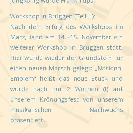
Jungkönig wurde Frank Tups.
Workshop in Brüggen (Teil II):
Nach dem Erfolg des Workshops im
März, fand am 14.+15. November ein
weiterer Workshop in Brüggen statt.
Hier wurde wieder der Grundstein für
einen neuen Marsch gelegt: „National
Emblem“ heißt das neue Stück und
wurde nach nur 2 Wochen (!) auf
unserem Krönungsfest von unserem
musikalischen Nachwuchs
präsentiert.