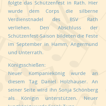
folgte das Schützenfest in Rath. Hier
wurde dem Corps die silberne
Verdienstnadel des BSV Rath
verliehen. Den Abschluss der
Schützenfest-Saison bildeten die Feste
im September in Hamm, Angermund
und Unterrath.
Königsschießen:
Neuer Kompaniekönig wurde an
diesem Tag Daniel Holzhauser. An
seiner Seite wird ihn Sonja Schönberg
als Königin unterstützen. Neuer