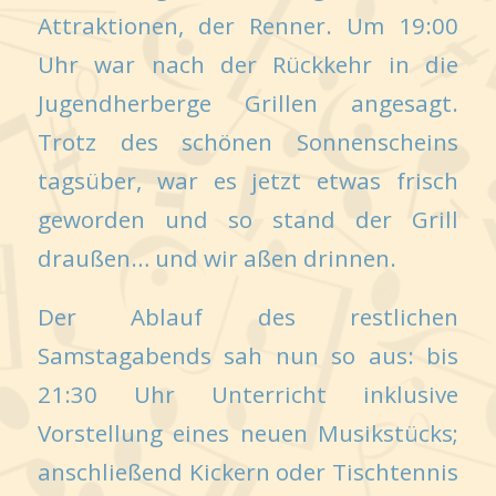
Attraktionen, der Renner. Um 19:00
Uhr war nach der Rückkehr in die
Jugendherberge Grillen angesagt.
Trotz des schönen Sonnenscheins
tagsüber, war es jetzt etwas frisch
geworden und so stand der Grill
draußen… und wir aßen drinnen.
Der Ablauf des restlichen
Samstagabends sah nun so aus: bis
21:30 Uhr Unterricht inklusive
Vorstellung eines neuen Musikstücks;
anschließend Kickern oder Tischtennis