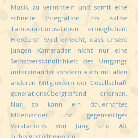
Musik zu vermitteln und somit eine
schnelle Integration ins aktive
Tambour-Corps-Leben ermöglichen.
Hierdurch wird erreicht, dass unsere
jungen Kameraden nicht nur eine
Selbstverständlichkeit des Umgangs
untereinander sondern auch mit allen
anderen Mitgliedern der Gesellschaft
generationsübergreifend erlernen.
Nur so kann ein dauerhaftes
Miteinander und gegenseitiges
Verständnis von Jung und Alt
sichergestellt werden.