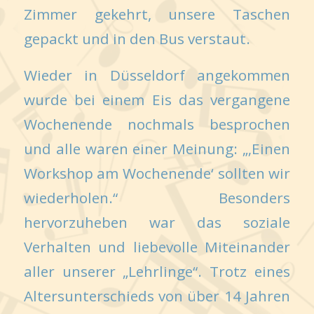
Zimmer gekehrt, unsere Taschen
gepackt und in den Bus verstaut.
Wieder in Düsseldorf angekommen
wurde bei einem Eis das vergangene
Wochenende nochmals besprochen
und alle waren einer Meinung: „‚Einen
Workshop am Wochenende‘ sollten wir
wiederholen.“ Besonders
hervorzuheben war das soziale
Verhalten und liebevolle Miteinander
aller unserer „Lehrlinge“. Trotz eines
Altersunterschieds von über 14 Jahren