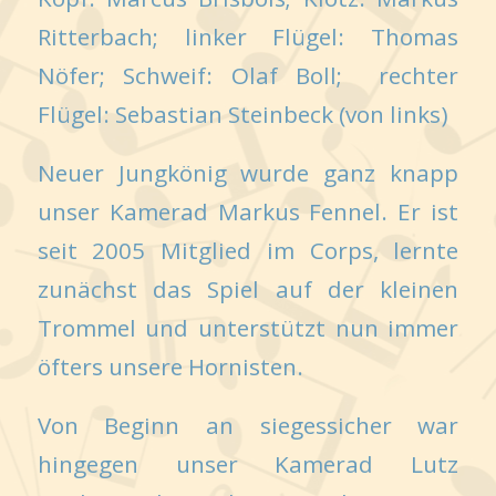
Ritterbach; linker Flügel: Thomas
Nöfer; Schweif: Olaf Boll; rechter
Flügel: Sebastian Steinbeck (von links)
Neuer Jungkönig wurde ganz knapp
unser Kamerad Markus Fennel. Er ist
seit 2005 Mitglied im Corps, lernte
zunächst das Spiel auf der kleinen
Trommel und unterstützt nun immer
öfters unsere Hornisten.
Von Beginn an siegessicher war
hingegen unser Kamerad Lutz