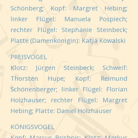
Schönberg; Kopf: Margret Hebing;
linker Flügel: Manuela Pospiech;
rechter Flügel: Stephanie Steinbeck;
Platte (Damenkönigin): Katja Kowalski
PREISVOGEL
Klotz: Jürgen Steinbeck; Schweif:
Thorsten Hupe; Kopf: Reimund
Schönenberger; linker Flügel: Florian
Holzhauser; rechter Flügel: Margret
Hebing; Platte: Daniel Holzhauser
KÖNIGSVOGEL
Kopf: Marcus Brisbois; Klotz: Markus