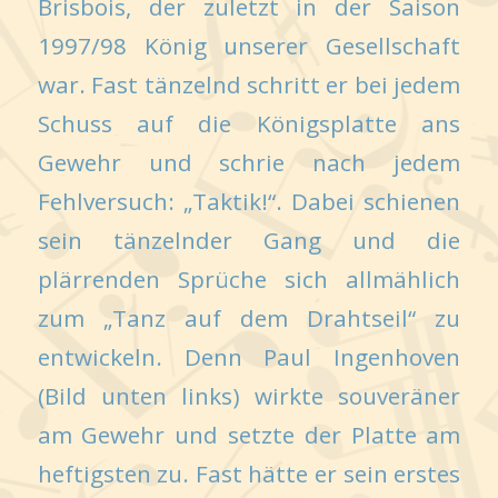
Brisbois, der zuletzt in der Saison
1997/98 König unserer Gesellschaft
war. Fast tänzelnd schritt er bei jedem
Schuss auf die Königsplatte ans
Gewehr und schrie nach jedem
Fehlversuch: „Taktik!“. Dabei schienen
sein tänzelnder Gang und die
plärrenden Sprüche sich allmählich
zum „Tanz auf dem Drahtseil“ zu
entwickeln. Denn Paul Ingenhoven
(Bild unten links) wirkte souveräner
am Gewehr und setzte der Platte am
heftigsten zu. Fast hätte er sein erstes