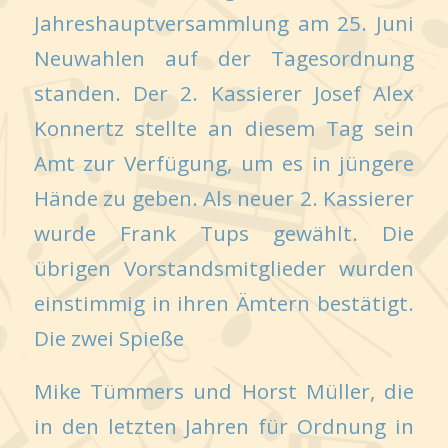
Jahreshauptversammlung am 25. Juni
Neuwahlen auf der Tagesordnung
standen. Der 2. Kassierer Josef Alex
Konnertz stellte an diesem Tag sein
Amt zur Verfügung, um es in jüngere
Hände zu geben. Als neuer 2. Kassierer
wurde Frank Tups gewählt. Die
übrigen Vorstandsmitglieder wurden
einstimmig in ihren Ämtern bestätigt.
Die zwei Spieße
Mike Tümmers und Horst Müller, die
in den letzten Jahren für Ordnung in