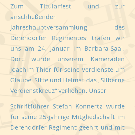
Zum Titularfest und zur
anschließenden
Jahreshauptversammlung des
Derendorfer Regimentes trafen wir
uns am 24. Januar im Barbara-Saal.
Dort wurde unserem Kameraden
Joachim Thier für seine Verdienste um
Glaube, Sitte und Heimat das „Silberne
Verdienstkreuz“ verliehen. Unser
Schriftführer Stefan Konnertz wurde
für seine 25-jährige Mitgliedschaft im
Derendorfer Regiment geehrt und mit