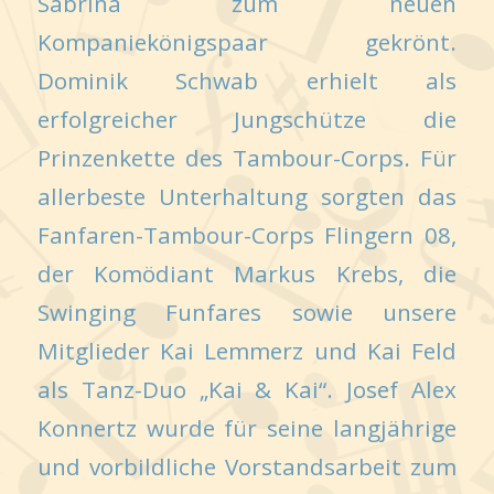
Sabrina zum neuen
Kompaniekönigspaar gekrönt.
Dominik Schwab erhielt als
erfolgreicher Jungschütze die
Prinzenkette des Tambour-Corps. Für
allerbeste Unterhaltung sorgten das
Fanfaren-Tambour-Corps Flingern 08,
der Komödiant Markus Krebs, die
Swinging Funfares sowie unsere
Mitglieder Kai Lemmerz und Kai Feld
als Tanz-Duo „Kai & Kai“. Josef Alex
Konnertz wurde für seine langjährige
und vorbildliche Vorstandsarbeit zum