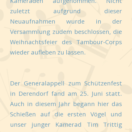
Kameraden aufgenommen. Nicht
zuletzt aufgrund dieser
Neuaufnahmen wurde in der
Versammlung zudem beschlossen, die
Weihnachtsfeier des Tambour-Corps
wieder aufleben zu lassen.
Der Generalappell zum Schützenfest
in Derendorf fand am 25. Juni statt.
Auch in diesem Jahr begann hier das
Schießen auf die ersten Vögel und
unser junger Kamerad Tim Trittig