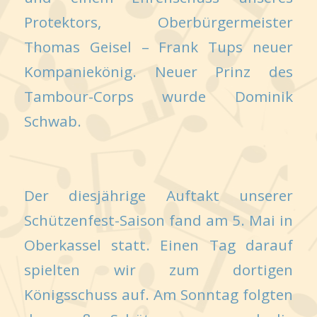
Protektors, Oberbürgermeister
Thomas Geisel – Frank Tups neuer
Kompaniekönig. Neuer Prinz des
Tambour-Corps wurde Dominik
Schwab.
Der diesjährige Auftakt unserer
Schützenfest-Saison fand am 5. Mai in
Oberkassel statt. Einen Tag darauf
spielten wir zum dortigen
Königsschuss auf. Am Sonntag folgten