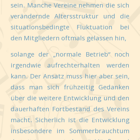
sein. Manche Vereine nehmen die sich
verändernde Altersstruktur und die
situationsbedingte Fluktuation bei
den Mitgliedern oftmals gelassen hin,
solange der „normale Betrieb“ noch
irgendwie aufrechterhalten werden
kann. Der Ansatz muss hier aber sein,
dass man sich frühzeitig Gedanken
über die weitere Entwicklung und den
dauerhaften Fortbestand des Vereins
macht. Sicherlich ist die Entwicklung
insbesondere im Sommerbrauchtum