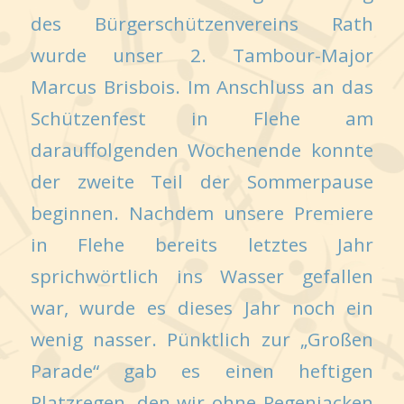
des Bürgerschützenvereins Rath
wurde unser 2. Tambour-Major
Marcus Brisbois. Im Anschluss an das
Schützenfest in Flehe am
darauffolgenden Wochenende konnte
der zweite Teil der Sommerpause
beginnen. Nachdem unsere Premiere
in Flehe bereits letztes Jahr
sprichwörtlich ins Wasser gefallen
war, wurde es dieses Jahr noch ein
wenig nasser. Pünktlich zur „Großen
Parade“ gab es einen heftigen
Platzregen, den wir ohne Regenjacken