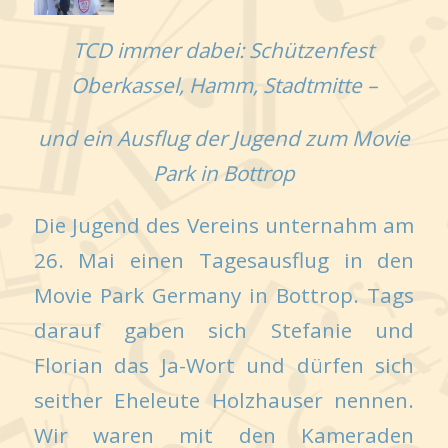
TCD immer dabei: Schützenfest
Oberkassel, Hamm, Stadtmitte –
und ein Ausflug der Jugend zum Movie
Park in Bottrop
Die Jugend des Vereins unternahm am
26. Mai einen Tagesausflug in den
Movie Park Germany in Bottrop. Tags
darauf gaben sich Stefanie und
Florian das Ja-Wort und dürfen sich
seither Eheleute Holzhauser nennen.
Wir waren mit den Kameraden