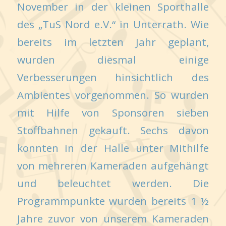
November in der kleinen Sporthalle
des „TuS Nord e.V.“ in Unterrath. Wie
bereits im letzten Jahr geplant,
wurden diesmal einige
Verbesserungen hinsichtlich des
Ambientes vorgenommen. So wurden
mit Hilfe von Sponsoren sieben
Stoffbahnen gekauft. Sechs davon
konnten in der Halle unter Mithilfe
von mehreren Kameraden aufgehängt
und beleuchtet werden. Die
Programmpunkte wurden bereits 1 ½
Jahre zuvor von unserem Kameraden