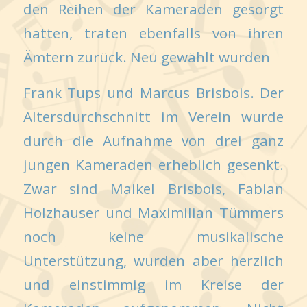
den Reihen der Kameraden gesorgt
hatten, traten ebenfalls von ihren
Ämtern zurück. Neu gewählt wurden
Frank Tups und Marcus Brisbois. Der
Altersdurchschnitt im Verein wurde
durch die Aufnahme von drei ganz
jungen Kameraden erheblich gesenkt.
Zwar sind Maikel Brisbois, Fabian
Holzhauser und Maximilian Tümmers
noch keine musikalische
Unterstützung, wurden aber herzlich
und einstimmig im Kreise der