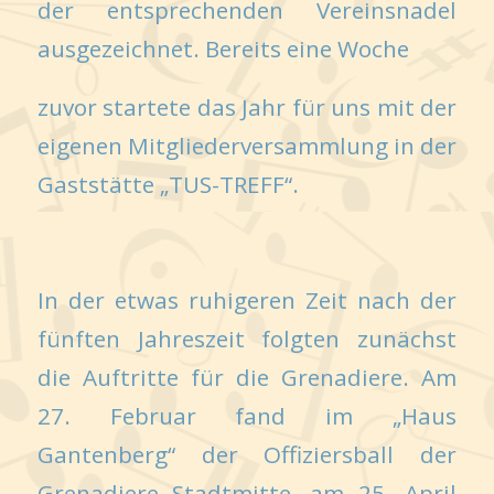
der entsprechenden Vereinsnadel
ausgezeichnet. Bereits eine Woche
zuvor startete das Jahr für uns mit der
eigenen Mitgliederversammlung in der
Gaststätte „TUS-TREFF“.
In der etwas ruhigeren Zeit nach der
fünften Jahreszeit folgten zunächst
die Auftritte für die Grenadiere. Am
27. Februar fand im „Haus
Gantenberg“ der Offiziersball der
Grenadiere Stadtmitte, am 25. April