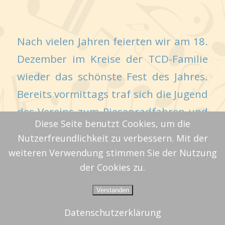
Nach vielen Jahren feierten wir am 18.
Dezember im Kreise der TCD-Familie
wieder das schönste Fest des Jahres.
Bereits vormittags traf sich die Jugend
des Vereins zum Riesenradfahren und
Diese Seite benutzt Cookies, um die
einem kleinen
Nutzerfreundlichkeit zu verbessern. Mit der
Weihnachtsmarktrundgang auf dem
weiteren Verwendung stimmen Sie der Nutzung
Burgplatz. Zur Weihnachtsfeier waren
der Cookies zu.
alle aktiven Kameraden und Freunde
Verstanden
des Corps mit der gesamten Familie
© Copyright -
TC Derendorf e.V.
Datenschutzerklärung
-
Enfold Theme by Kriesi
eingeladen, um kurz vor den