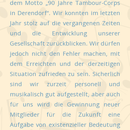
dem Motto „90 Jahre Tambour-Corps
in Derendorf“. Wir konnten im letzten
Jahr stolz auf die vergangenen Zeiten
und die Entwicklung unserer
Gesellschaft zurückblicken. Wir dürfen
jedoch nicht den Fehler machen, mit
dem Erreichten und der derzeitigen
Situation zufrieden zu sein. Sicherlich
sind wir zurzeit personell und
musikalisch gut aufgestellt, aber auch
für uns wird die Gewinnung neuer
Mitglieder für die Zukunft eine
Aufgabe von existenzieller Bedeutung