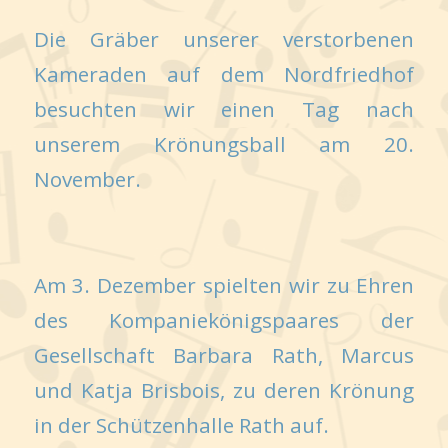
Die Gräber unserer verstorbenen
Kameraden auf dem Nordfriedhof
besuchten wir einen Tag nach
unserem Krönungsball am 20.
November.
Am 3. Dezember spielten wir zu Ehren
des Kompaniekönigspaares der
Gesellschaft Barbara Rath, Marcus
und Katja Brisbois, zu deren Krönung
in der Schützenhalle Rath auf.