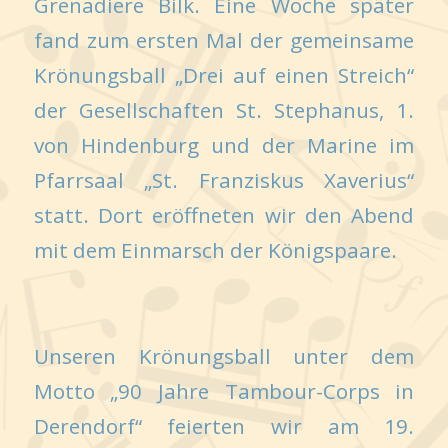
Grenadiere Bilk. Eine Woche später
fand zum ersten Mal der gemeinsame
Krönungsball „Drei auf einen Streich“
der Gesellschaften St. Stephanus, 1.
von Hindenburg und der Marine im
Pfarrsaal „St. Franziskus Xaverius“
statt. Dort eröffneten wir den Abend
mit dem Einmarsch der Königspaare.
Unseren Krönungsball unter dem
Motto „90 Jahre Tambour-Corps in
Derendorf“ feierten wir am 19.