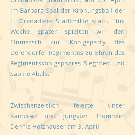
im Barbara-Saal der Krönungsball der
II. Grenadiere Stadtmitte statt. Eine
Woche später spielten wir den
Einmarsch zur Königsparty des
Derendorfer Regimentes zu Ehren des
Regimentskönigspaares Siegfried und
Sabine Abels.
Zwischenzeitlich feierte unser
Kamerad und jüngster Trommler
Dennis Holzhauser am 3. April