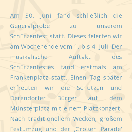
Am 30. Juni fand schließlich die
Generalprobe zu unserem
Schützenfest statt. Dieses feierten wir
am Wochenende vom 1. bis 4. Juli. Der
musikalische Auftakt des
Schützenfestes fand erstmals am
Frankenplatz statt. Einen Tag später
erfreuten wir die Schützen und
Derendorfer Bürger auf dem
Münsterplatz mit einem Platzkonzert.
Nach traditionellem Wecken, großem
Festumzug und der ‚Großen Parade‘