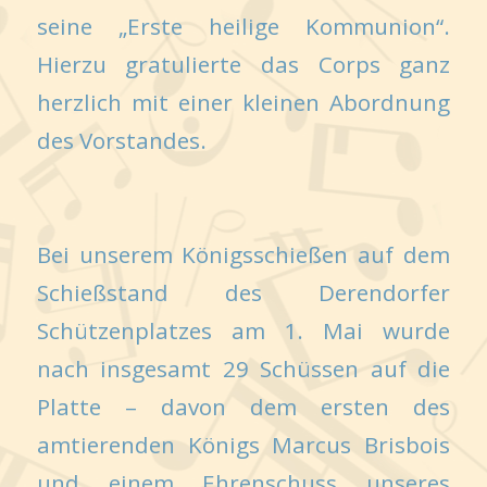
seine „Erste heilige Kommunion“.
Hierzu gratulierte das Corps ganz
herzlich mit einer kleinen Abordnung
des Vorstandes.
Bei unserem Königsschießen auf dem
Schießstand des Derendorfer
Schützenplatzes am 1. Mai wurde
nach insgesamt 29 Schüssen auf die
Platte – davon dem ersten des
amtierenden Königs Marcus Brisbois
und einem Ehrenschuss unseres