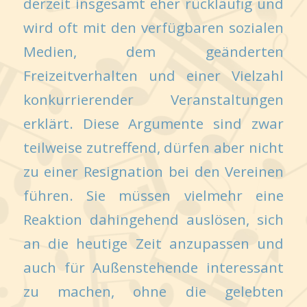
derzeit insgesamt eher rückläufig und
wird oft mit den verfügbaren sozialen
Medien, dem geänderten
Freizeitverhalten und einer Vielzahl
konkurrierender Veranstaltungen
erklärt. Diese Argumente sind zwar
teilweise zutreffend, dürfen aber nicht
zu einer Resignation bei den Vereinen
führen. Sie müssen vielmehr eine
Reaktion dahingehend auslösen, sich
an die heutige Zeit anzupassen und
auch für Außenstehende interessant
zu machen, ohne die gelebten