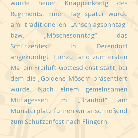
wurde neuer Knappenkönig des
Regiments. Einen Tag später wurde
am traditionellen „Anschlagsonntag“
bzw. „Möschesonntag“ das
Schützenfest in Derendorf
angekündigt. Hierzu fand zum ersten
Mal ein Freiluft-Gottesdienst statt, bei
dem die „Goldene Mösch“ präsentiert
wurde. Nach einem gemeinsamen
Mittagessen im „Brauhof“ am
Münsterplatz fuhren wir anschließend
zum Schützenfest nach Flingern.